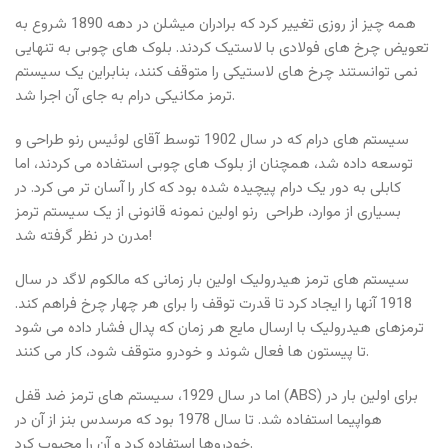
همه چیز از روزی تغییر کرد که برادران میشلن در دهه 1890 شروع به
تعویض چرخ های فولادی با لاستیک کردند. بلوک های چوبی به تنهایی
نمی توانستند چرخ های لاستیکی را متوقف کنند، بنابراین یک سیستم
ترمز مکانیکی درام به جای آن اجرا شد.
سیستم های درام که در سال 1902 توسط آقای لوئیس رنو طراحی و
توسعه داده شد، همچنان از بلوک های چوبی استفاده می کردند، اما
کابلی به دور یک درام پیچیده شده بود که کار را آسان تر می کرد. در
بسیاری از موارد، طراحی رنو اولین نمونه قانونی از یک سیستم ترمز
مدرن در نظر گرفته شد!
سیستم های ترمز هیدرولیک اولین بار زمانی که مالکوم لاگد در سال
1918 آنها را ایجاد کرد تا قدرت توقف را برای هر چهار چرخ فراهم کند.
ترمزهای هیدرولیک با ارسال مایع هر زمان که پدال فشار داده می شود
تا پیستون ها فعال شوند و خودرو متوقف شود، کار می کنند.
اما در سال 1929، سیستم های ترمز ضد قفل (ABS) برای اولین بار در
هواپیما استفاده شد. تا سال 1978 بود که مرسدس بنز از آن در
خودروها استفاده کرد و آن را محبوب کرد.