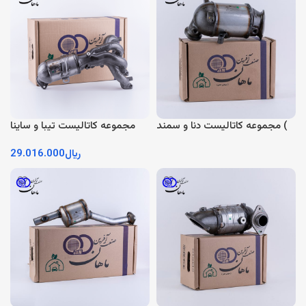
مجموعه کاتالیست دنا و سمند (
مجموعه کاتالیست تیبا و ساینا
EF7 )
یورو 4 و 5
﷼
29.016.000